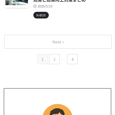
2025/5/15
N-BOX
Next »
1
2
…
4